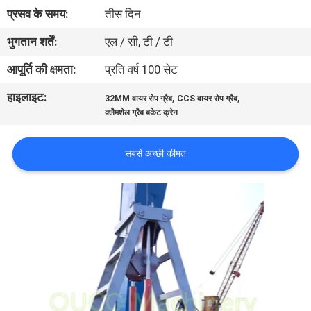
में
प्रसव के समय:
तीस दिन
भुगतान शर्तें:
एल / सी, टी / टी
कारखाने
आपूर्ति की क्षमता:
प्रति वर्ष 100 सेट
का
हाइलाइट:
,
,
32MM वायर रोप ग्रैब
CCS वायर रोप ग्रैब
दौरा
क्लैमशेल ग्रैब बकेट क्रेन
गुणवत्ता
सबसे अच्छी कीमत
नियंत्रण
समाचार
मामले