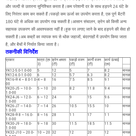
और जल्दी से उतारना सुनिश्चित करता है।कम परेशानी दर के साथ हड़पने 24 घंटे के
लिए निरंतर काम कर सकते हैं।पकड़ो कम ऊर्जा का उपयोग करता है, एक पूर्ण बैटरी
180 घंटे से अधिक का उपयोग रख सकती है।आसान संचालन, क्रेन को किसी अन्य
सहायक उपकरण की आवश्यकता नहीं है।हुक पर लगाए जाने के बाद हड़पने की सेवा हो
सकती है।अब कब्रों का व्यापक रूप से थोक जहाजों, बंदरगाहों में उपयोग किया जाता
है, और बैचों में निर्यात किया जाता है।
तकनीकी विनिर्देश
प्रकार
मात्रा (एम
क्रेन क्षमता
पकड़ो वजन
कार्गो वजन
कार्य ऊंचाई
3)
(टी)
(टी)
(टी)
(एम)
YK12-5.0-1.0-00
5
12
5
7
8.2
मानक
YK12-6.0-1.0-00
6
12
5.7
6.3
8.2
मानक
YK16-जे 4 ~ 8.0-1.0-
4 ~ 8
16
7.5
8.5
9.1
मानक
00
YK20-J5 ~ 10.0-
5 ~ 10
20
8.2
11.8
9.4
मानक
1.0-00
YK24-J6 ~ 12.0-
6 ~ 12
24
9
15
9.6
मानक
1.0-00
YK26-J7 ~ 14.0-
7 ~ 14
26
10.5
15.5
10
मानक
1.0-00
YK28-जे 8 ~ 16.0-
8 ~ 16
28
1 1
17
1 1
मानक
1.0-00
YK30-J9 ~ 18.0-
9 ~ 18
30
11.5
18.5
11.5
मानक
1.0-00
YK32-J10 ~ 20.0-
10 ~ 20
32
12
20
12
मानक