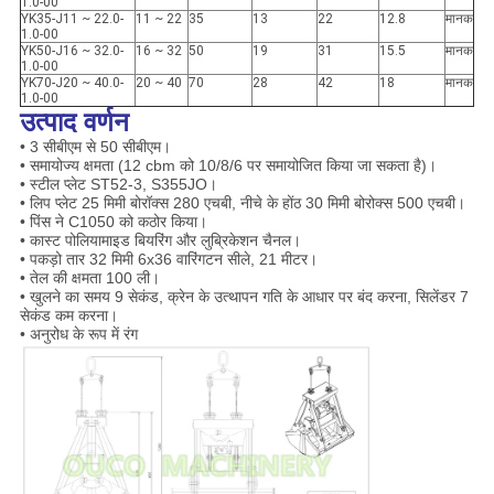
1.0-00
YK35-J11 ~ 22.0-
11 ~ 22
35
13
22
12.8
मानक
1.0-00
YK50-J16 ~ 32.0-
16 ~ 32
50
19
31
15.5
मानक
1.0-00
YK70-J20 ~ 40.0-
20 ~ 40
70
28
42
18
मानक
1.0-00
उत्पाद वर्णन
• 3 सीबीएम से 50 सीबीएम।
• समायोज्य क्षमता (12 cbm को 10/8/6 पर समायोजित किया जा सकता है)।
• स्टील प्लेट ST52-3, S355JO।
• लिप प्लेट 25 मिमी बोरॉक्स 280 एचबी, नीचे के होंठ 30 मिमी बोरोक्स 500 एचबी।
• पिंस ने C1050 को कठोर किया।
• कास्ट पोलियामाइड बियरिंग और लुब्रिकेशन चैनल।
• पकड़ो तार 32 मिमी 6x36 वारिंगटन सीले, 21 मीटर।
• तेल की क्षमता 100 ली।
• खुलने का समय 9 सेकंड, क्रेन के उत्थापन गति के आधार पर बंद करना, सिलेंडर 7
सेकंड कम करना।
• अनुरोध के रूप में रंग