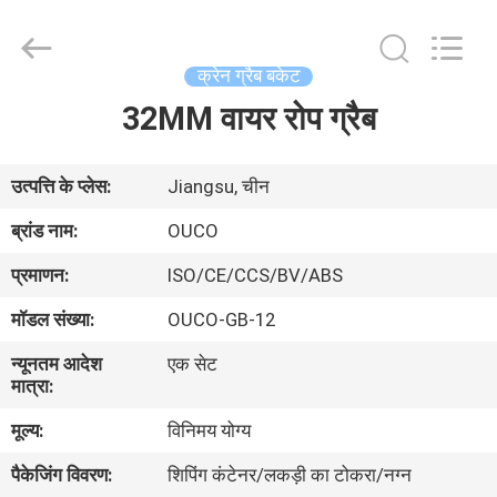
OUCO
INTERNATIONAL
GROUP
CO.,
LTD.
क्रेन ग्रैब बकेट
All
Rights
32MM वायर रोप ग्रैब
घर
Reserved.
उत्पाद
उत्पत्ति के प्लेस:
Jiangsu, चीन
ब्रांड नाम:
OUCO
वीडियो
प्रमाणन:
ISO/CE/CCS/BV/ABS
मॉडल संख्या:
OUCO-GB-12
वी.आर.
न्यूनतम आदेश
एक सेट
शो
मात्रा:
मूल्य:
विनिमय योग्य
हमारे
पैकेजिंग विवरण:
शिपिंग कंटेनर/लकड़ी का टोकरा/नग्न
बारे