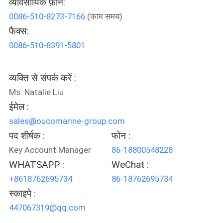
व्यावसायिक फ़ोन:
में
0086-510-8273-7166
(काम समय)
फैक्स:
कारखाने
0086-510-8391-5801
का
दौरा
व्यक्ति से संपर्क करें :
Ms. Natalie Liu
ईमेल :
गुणवत्ता
sales@oucomarine-group.com
नियंत्रण
पद शीर्षक :
फोन :
Key Account Manager
86-18800548228
समाचार
WHATSAPP :
WeChat :
+8618762695734
86-18762695734
मामले
स्काइपे :
447067319@qq.com