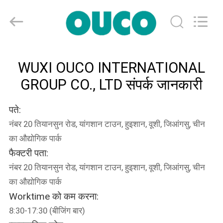
OUCO
INTERNATIONAL
GROUP
CO.,
LTD.
All
Rights
घर
Reserved.
WUXI OUCO INTERNATIONAL
GROUP CO., LTD संपर्क जानकारी
उत्पाद
पते:
वीडियो
नंबर 20 तियानसुन रोड, यांगशान टाउन, हुइशान, वूशी, जिआंगसु, चीन
का औद्योगिक पार्क
वी.आर.
फैक्टरी पता:
शो
नंबर 20 तियानसुन रोड, यांगशान टाउन, हुइशान, वूशी, जिआंगसु, चीन
का औद्योगिक पार्क
Worktime को कम करना:
हमारे
8:30-17:30 (बीजिंग बार)
बारे