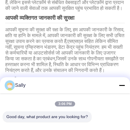
CONTACT
हैं, लेकिन इससे प्लेटफ़ॉर्म से संबंधित वेबसाइटों और प्लेटफ़ॉर्म द्वारा प्रदान
की जाने वाली सेवाओं तक आपकी सुरक्षित पहुंच प्रभावित हो सकती है।
US
आपकी व्यक्तिगत जानकारी की सुरक्षा
साइटमैप
आपकी सूचना की सुरक्षा की रक्षा के लिए, हम आपकी जानकारी के रिसाव,
क्षति या हानि के मामले में, आपकी जानकारी की सुरक्षा के लिए सभी उचित
सुरक्षा उपाय करने का प्रयास करते हैं,एसएसएल सहित लेकिन सीमित
गोपनीयता
नहीं, सूचना एन्क्रिप्शन भंडारण, डेटा केंद्र पहुंच नियंत्रण. हम भी सख्ती
से कर्मचारियों या आउटसोर्सर्स जो आपकी जानकारी के लिए उजागर
नीति
किया जा सकता है का प्रबंधन,जिसमें उनके साथ गोपनीयता समझौते पर
हस्ताक्षर करना भी शामिल है, स्थिति के आधार पर विभिन्न प्राधिकरण
नियंत्रण करते हैं, और उनके संचालन की निगरानी करते हैं।
मामूली सुरक्षा
Sally
हम नाबालिगों की व्यक्तिगत जानकारी की सुरक्षा को महत्व देते हैं।हमारा
सुझाव है कि आप अपने अभिभावक से इस गोपनीयता नीति को ध्यान से
पढ़ने और हमारी सेवाओं का उपयोग करने या अपने अभिभावक की
3:06 PM
सहमति प्राप्त करने की शर्त पर हमें जानकारी प्रदान करने के लिए कहें.
Good day, what product are you looking for?
लोकप्रिय श्रेणियां
सभी