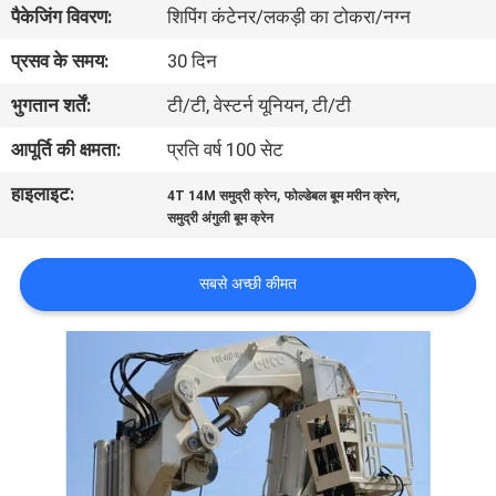
पैकेजिंग विवरण:
शिपिंग कंटेनर/लकड़ी का टोकरा/नग्न
में
प्रसव के समय:
30 दिन
कारखाने
भुगतान शर्तें:
टी/टी, वेस्टर्न यूनियन, टी/टी
का
आपूर्ति की क्षमता:
प्रति वर्ष 100 सेट
दौरा
हाइलाइट:
,
,
4T 14M समुद्री क्रेन
फोल्डेबल बूम मरीन क्रेन
समुद्री अंगुली बूम क्रेन
गुणवत्ता
नियंत्रण
सबसे अच्छी कीमत
समाचार
मामले