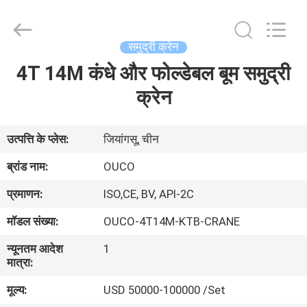
OUCO
INTERNATIONAL
GROUP
CO.,
LTD.
समुद्री क्रेन
All
Rights
4T 14M कंधे और फोल्डेबल बूम समुद्री
घर
Reserved.
क्रेन
उत्पाद
उत्पत्ति के प्लेस:
जियांगसू, चीन
वीडियो
ब्रांड नाम:
OUCO
प्रमाणन:
ISO,CE, BV, API-2C
वी.आर.
मॉडल संख्या:
OUCO-4T14M-KTB-CRANE
शो
न्यूनतम आदेश
1
मात्रा:
हमारे
मूल्य:
USD 50000-100000 /Set
बारे