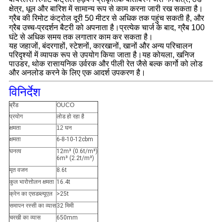
क्षेत्र, धूल और बारिश में सामान्य रूप से काम करना जारी रख सकता है।
ग्रैब की रिमोट कंट्रोल दूरी 50 मीटर से अधिक तक पहुंच सकती है, और
ग्रैब उच्च-प्रदर्शन बैटरी को अपनाता है।प्रत्येक चार्ज के बाद, ग्रैब 100
घंटे से अधिक समय तक लगातार काम कर सकता है।
यह जहाजों, बंदरगाहों, स्टेशनों, कारखानों, खानों और अन्य परिचालन
परिदृश्यों में व्यापक रूप से उपयोग किया जाता है।यह कोयला, खनिज
पाउडर, थोक रासायनिक उर्वरक और पीली रेत जैसे बल्क कार्गो को लोड
और अनलोड करने के लिए एक आदर्श उपकरण है।
विनिर्देश
ब्रैंड
OUCO
प्रयोग
लोड हो रहा है
क्षमता
12 घन
क्षमता
6-8-10-12cbm
घनत्व
12m³ (0.6t/m³)
6m³ (2.2t/m³)
मृत वजन
8.6t
कुल भारोत्तोलन क्षमता
16.4t
क्रेन का एसडब्ल्यूएल
>25t
समापन रस्सी का व्यास
32 मिमी
चरखी का व्यास
650mm