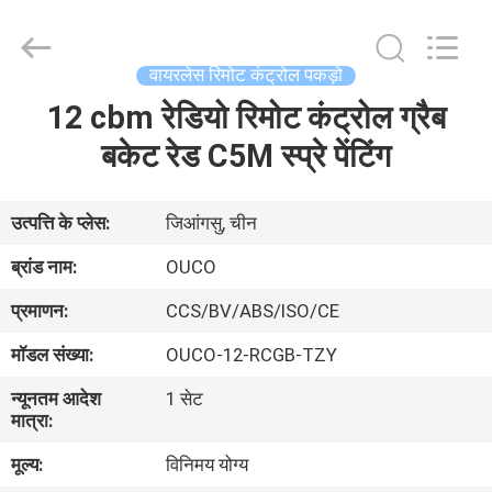
OUCO
INTERNATIONAL
GROUP
CO.,
LTD.
वायरलेस रिमोट कंट्रोल पकड़ो
All
Rights
12 cbm रेडियो रिमोट कंट्रोल ग्रैब
घर
Reserved.
बकेट रेड C5M स्प्रे पेंटिंग
उत्पाद
उत्पत्ति के प्लेस:
जिआंगसु, चीन
वीडियो
ब्रांड नाम:
OUCO
प्रमाणन:
CCS/BV/ABS/ISO/CE
वी.आर.
मॉडल संख्या:
OUCO-12-RCGB-TZY
शो
न्यूनतम आदेश
1 सेट
मात्रा:
हमारे
मूल्य:
विनिमय योग्य
बारे