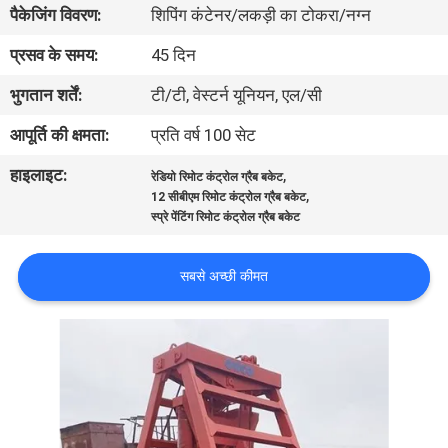
पैकेजिंग विवरण:
शिपिंग कंटेनर/लकड़ी का टोकरा/नग्न
में
प्रसव के समय:
45 दिन
कारखाने
भुगतान शर्तें:
टी/टी, वेस्टर्न यूनियन, एल/सी
का
आपूर्ति की क्षमता:
प्रति वर्ष 100 सेट
दौरा
हाइलाइट:
,
रेडियो रिमोट कंट्रोल ग्रैब बकेट
,
12 सीबीएम रिमोट कंट्रोल ग्रैब बकेट
गुणवत्ता
स्प्रे पेंटिंग रिमोट कंट्रोल ग्रैब बकेट
नियंत्रण
सबसे अच्छी कीमत
समाचार
मामले