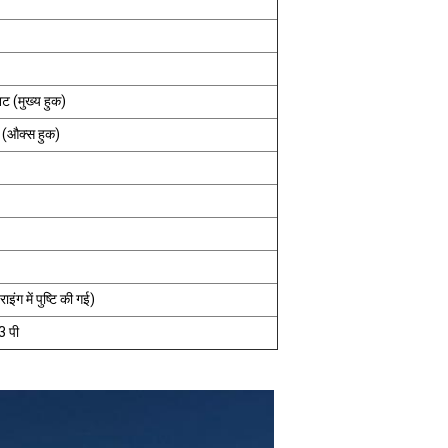
ट (मुख्य हुक)
 (औक्स हुक)
ंग में पुष्टि की गई)
3 पी