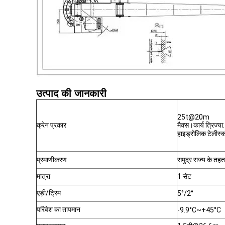
उत्पाद की जानकारी
25t@20m
क्रेन प्रकार
मैक्स।कार्य त्रिज्य
हाइड्रोलिक टेलीस्
प्रमाणीकरण
समुद्र राज्य के तह
मात्रा
1 सेट
एड़ी/ट्रिम
5°/2°
परिवेश का तापमान
-9.9°C~+45°C