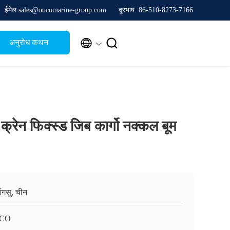
ईमेल sales@oucomarine-group.com
दूरभाष: 86-510-8273-7166


अनुरोध कथन
क्रेन फिक्स्ड जिब कार्गो नक्कल बूम
ंगसु, चीन
CO