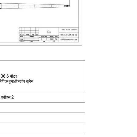
ा: 36.6 मीटर।
कोपिक बूमऑफशोर क्रेन
त एबीएस 2