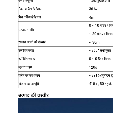
एसडब्ल्यूएल
1.5
टी@36.6m
मैक्स वर्किंग डैडियस
36.6
एम
मिन वर्किंग डैडियस
4m
0 ~ 10 मीटर / मिन
उत्थापन गति
~ 30 मीटर / मिनट
सामान उठाने की ऊंचाई
~ 30m
स्लीविंग एंगल
~360° सभी मुफ़्त
स्लीविंग स्पीड
0 ~ 0.5r / मिनट
लूफर टाइम
120s
क्रेन का स्व वजन
~39t (अनुमोदन ड्राइ
बिजली की आपूर्ति
415 वी, 50 हर्ट्ज, 
उत्पाद की तस्वीर