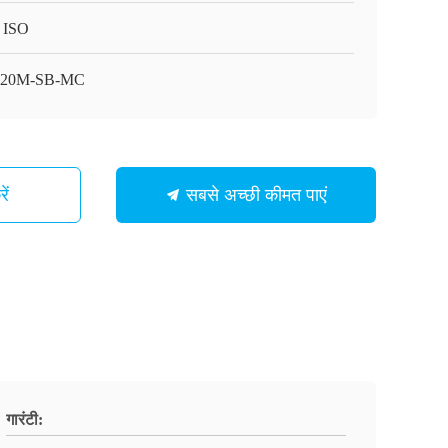
 ISO
T20M-SB-MC
ें
सबसे अच्छी कीमत पाएं
गारंटी: