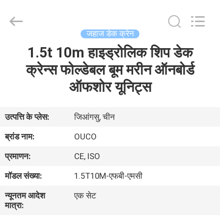
OUCO
INTERNATIONAL
GROUP
CO.,
LTD.
जहाज डेक क्रेन
All
Rights
1.5t 10m हाइड्रोलिक शिप डेक
घर
Reserved.
क्रेन्स फोल्डेबल बूम मरीन ऑनबोर्ड
उत्पाद
ऑफशोर यूनिट्स
वीडियो
उत्पत्ति के प्लेस:
जिआंगसु, चीन
ब्रांड नाम:
OUCO
वी.आर.
प्रमाणन:
CE, ISO
शो
मॉडल संख्या:
1.5T10M-एफबी-एमसी
हमारे
न्यूनतम आदेश
एक सेट
मात्रा:
बारे