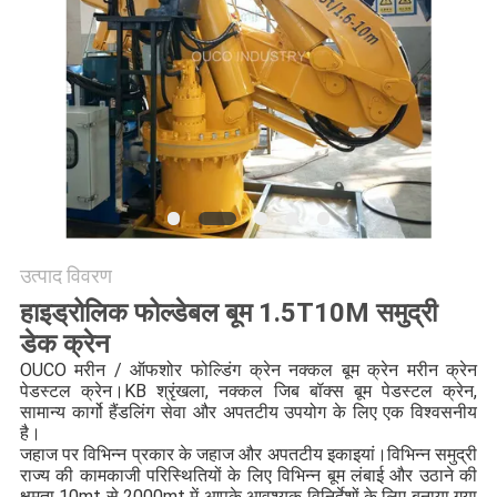
CONTACT
US
साइटमैप
गोपनीयता
नीति
उत्पाद विवरण
हाइड्रोलिक फोल्डेबल बूम 1.5T10M समुद्री
डेक क्रेन
OUCO मरीन / ऑफशोर फोल्डिंग क्रेन नक्कल बूम क्रेन मरीन क्रेन
पेडस्टल क्रेन।KB श्रृंखला, नक्कल जिब बॉक्स बूम पेडस्टल क्रेन,
सामान्य कार्गो हैंडलिंग सेवा और अपतटीय उपयोग के लिए एक विश्वसनीय
है।
जहाज पर विभिन्न प्रकार के जहाज और अपतटीय इकाइयां।विभिन्न समुद्री
राज्य की कामकाजी परिस्थितियों के लिए विभिन्न बूम लंबाई और उठाने की
क्षमता 10mt से 2000mt में आपके आवश्यक विनिर्देशों के लिए बनाया गया