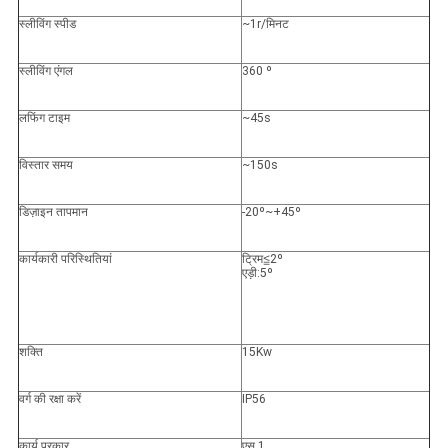
स्लीविंग स्पीड
~1r/मिनट
स्लीविंग एंगल
360 º
लफिंग टाइम
~45s
विस्तार समय
~150s
डिज़ाइन तापमान
-20º~+45º
कार्यकारी परिस्थितियां
ट्रिम≦2º
एड़ी:5º
शक्ति
15Kw
वर्ग की रक्षा करें
IP56
कार्य प्रकार
एस 1