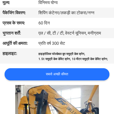
मूल्य:
विनिमय योग्य
में
पैकेजिंग विवरण:
शिपिंग कंटेनर/लकड़ी का टोकरा/नग्न
कारखाने
प्रसव के समय:
60 दिन
का
भुगतान शर्तें:
एल / सी, टी / टी, वेस्टर्न यूनियन, मनीग्राम
दौरा
आपूर्ति की क्षमता:
प्रति वर्ष 300 सेट
हाइलाइट:
,
हाइड्रोलिक फोल्डेबल बूम समुद्री डेक क्रेन
गुणवत्ता
,
1.5t समुद्री डेक डेविट क्रेन
10 मीटर समुद्री डेक डेविट क्रेन;
नियंत्रण
सबसे अच्छी कीमत
समाचार
मामले