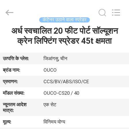
OUCO
INTERNATIONAL
GROUP
CO.,
LTD.
कंटेनर उठाने वाला स्प्रेडर
All
Rights
अर्ध स्वचालित 20 फीट पोर्ट सॉल्यूशन
घर
Reserved.
क्रेन लिफ्टिंग स्प्रेडर 45t क्षमता
उत्पाद
उत्पत्ति के प्लेस:
जिआंगसु, चीन
वीडियो
ब्रांड नाम:
OUCO
प्रमाणन:
CCS/BV/ABS/ISO/CE
वी.आर.
मॉडल संख्या:
OUCO-CS20 / 40
शो
न्यूनतम आदेश
एक सेट
मात्रा:
हमारे
मूल्य:
विनिमय योग्य
बारे