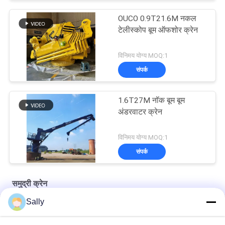
OUCO 0.9T21.6M नकल
टेलीस्कोप बूम ऑफशोर क्रेन
विनिमय योग्य MOQ:1
संपर्क
1.6T27M नॉक बूम बूम
अंडरवाटर क्रेन
विनिमय योग्य MOQ:1
संपर्क
समुद्री क्रेन
Sally
प्रीमियम OUCO समुद्री तार रस्सी