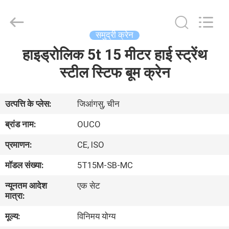
OUCO
INTERNATIONAL
GROUP
CO.,
LTD.
समुद्री क्रेन
All
Rights
हाइड्रोलिक 5t 15 मीटर हाई स्ट्रेंथ
घर
Reserved.
स्टील स्टिफ बूम क्रेन
उत्पाद
उत्पत्ति के प्लेस:
जिआंगसु, चीन
वीडियो
ब्रांड नाम:
OUCO
प्रमाणन:
CE, ISO
वी.आर.
मॉडल संख्या:
5T15M-SB-MC
शो
न्यूनतम आदेश
एक सेट
मात्रा:
हमारे
मूल्य:
विनिमय योग्य
बारे