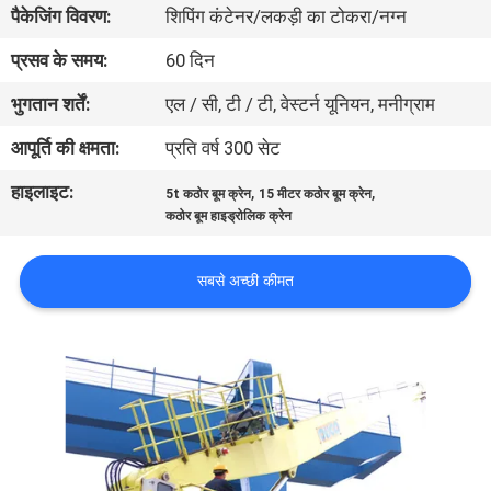
पैकेजिंग विवरण:
शिपिंग कंटेनर/लकड़ी का टोकरा/नग्न
में
प्रसव के समय:
60 दिन
कारखाने
भुगतान शर्तें:
एल / सी, टी / टी, वेस्टर्न यूनियन, मनीग्राम
का
आपूर्ति की क्षमता:
प्रति वर्ष 300 सेट
दौरा
हाइलाइट:
,
,
5t कठोर बूम क्रेन
15 मीटर कठोर बूम क्रेन
कठोर बूम हाइड्रोलिक क्रेन
गुणवत्ता
नियंत्रण
सबसे अच्छी कीमत
समाचार
मामले