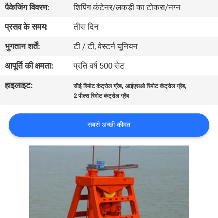
पैकेजिंग विवरण:
शिपिंग कंटेनर/लकड़ी का टोकरा/नग्न
में
प्रसव के समय:
तीस दिन
कारखाने
भुगतान शर्तें:
टी / टी, वेस्टर्न यूनियन
का
आपूर्ति की क्षमता:
प्रति वर्ष 500 सेट
दौरा
हाइलाइट:
,
,
सीई रिमोट कंट्रोल ग्रैब
आईएसओ रिमोट कंट्रोल ग्रैब
2 पील्स रिमोट कंट्रोल ग्रैब
गुणवत्ता
नियंत्रण
सबसे अच्छी कीमत
समाचार
मामले