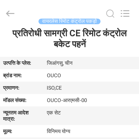
OUCO
INTERNATIONAL
GROUP
CO.,
LTD.
वायरलेस रिमोट कंट्रोल पकड़ो
All
Rights
प्रतिरोधी सामग्री CE रिमोट कंट्रोल
घर
Reserved.
बकेट पहनें
उत्पाद
उत्पत्ति के प्लेस:
जिआंगसु, चीन
वीडियो
ब्रांड नाम:
OUCO
प्रमाणन:
ISO,CE
वी.आर.
मॉडल संख्या:
OUCO-आरएमसी-00
शो
न्यूनतम आदेश
एक सेट
मात्रा:
हमारे
मूल्य:
विनिमय योग्य
बारे