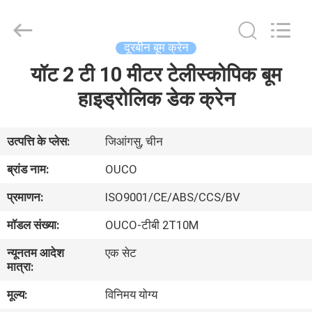
OUCO
INTERNATIONAL
GROUP
CO.,
LTD.
दूरबीन बूम क्रेन
All
Rights
यॉट 2 टी 10 मीटर टेलीस्कोपिक बूम
घर
Reserved.
हाइड्रोलिक डेक क्रेन
उत्पाद
उत्पत्ति के प्लेस:
जिआंगसु, चीन
वीडियो
ब्रांड नाम:
OUCO
प्रमाणन:
ISO9001/CE/ABS/CCS/BV
वी.आर.
मॉडल संख्या:
OUCO-टीबी 2T10M
शो
न्यूनतम आदेश
एक सेट
मात्रा:
हमारे
मूल्य:
विनिमय योग्य
बारे