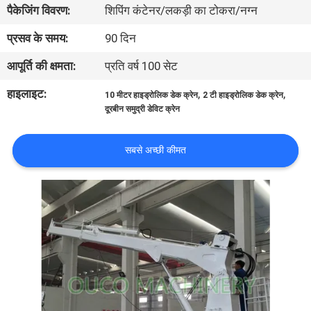
पैकेजिंग विवरण:
शिपिंग कंटेनर/लकड़ी का टोकरा/नग्न
में
प्रसव के समय:
90 दिन
कारखाने
आपूर्ति की क्षमता:
प्रति वर्ष 100 सेट
का
हाइलाइट:
,
,
10 मीटर हाइड्रोलिक डेक क्रेन
2 टी हाइड्रोलिक डेक क्रेन
दौरा
दूरबीन समुद्री डेविट क्रेन
गुणवत्ता
सबसे अच्छी कीमत
नियंत्रण
समाचार
मामले