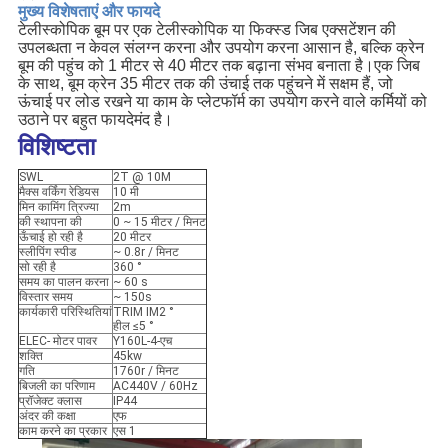
मुख्य विशेषताएं और फायदे
टेलीस्कोपिक बूम पर एक टेलीस्कोपिक या फिक्स्ड जिब एक्सटेंशन की
उपलब्धता न केवल संलग्न करना और उपयोग करना आसान है, बल्कि क्रेन
बूम की पहुंच को 1 मीटर से 40 मीटर तक बढ़ाना संभव बनाता है।एक जिब
के साथ, बूम क्रेन 35 मीटर तक की उंचाई तक पहुंचने में सक्षम हैं, जो
ऊंचाई पर लोड रखने या काम के प्लेटफॉर्म का उपयोग करने वाले कर्मियों को
उठाने पर बहुत फायदेमंद है।
विशिष्टता
SWL
2T @ 10M
मैक्स वर्किंग रेडियस
10 मी
मिन कामिंग त्रिज्या
2m
की स्थापना की
0 ~ 15 मीटर / मिनट
ऊँचाई हो रही है
20 मीटर
स्लीपिंग स्पीड
~ 0.8r / मिनट
सो रही है
360 °
समय का पालन करना
~ 60 s
विस्तार समय
~ 150s
कार्यकारी परिस्थितियां
TRIM IM2 °
हील ≤5 °
ELEC- मोटर पावर
Y160L-4-एच
शक्ति
45kw
गति
1760r / मिनट
बिजली का परिणाम
AC440V / 60Hz
प्रॉजेक्ट क्लास
IP44
अंदर की कक्षा
एफ
काम करने का प्रकार
एस 1