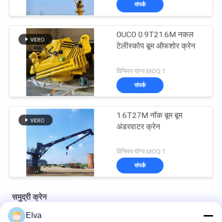
संपर्क
OUCO 0.9T21.6M नकल
टेलीस्कोप बूम ऑफशोर क्रेन
विनिमय योग्य MOQ:1
संपर्क
1.6T27M नॉक बूम बूम
अंडरवाटर क्रेन
विनिमय योग्य MOQ:1
संपर्क
समुद्री क्रेन
Elva
प्रीमियम OUCO समुद्री तार रस्सी