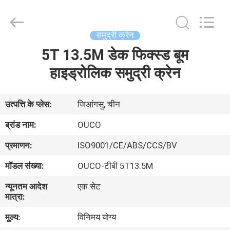
OUCO
INTERNATIONAL
GROUP
CO.,
LTD.
समुद्री क्रेन
All
Rights
5T 13.5M डेक फिक्स्ड बूम
घर
Reserved.
हाइड्रोलिक समुद्री क्रेन
उत्पाद
उत्पत्ति के प्लेस:
जिआंगसु, चीन
वीडियो
ब्रांड नाम:
OUCO
प्रमाणन:
ISO9001/CE/ABS/CCS/BV
वी.आर.
मॉडल संख्या:
OUCO-टीबी 5T13.5M
शो
न्यूनतम आदेश
एक सेट
मात्रा:
हमारे
मूल्य:
विनिमय योग्य
बारे