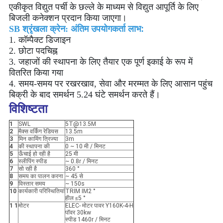
एकीकृत विद्युत पर्ची के छल्ले के माध्यम से विद्युत आपूर्ति के लिए
बिजली कनेक्शन प्रदान किया जाएगा।
SB श्रृंखला क्रेन: अंतिम उपयोगकर्ता लाभ
:
1. कॉम्पैक्ट डिजाइन
2. छोटा पदचिह्न
3. जहाजों की स्थापना के लिए तैयार एक पूर्ण इकाई के रूप में
वितरित किया गया
4. समय-समय पर रखरखाव, सेवा और मरम्मत के लिए आसान पहुंच
बिक्री के बाद समर्थन 5.24 घंटे समर्थन करते हैं।
विशिष्टता
1
SWL
5T@13.5M
2
मैक्स वर्किंग रेडियस
13.5m
3
मिन कामिंग त्रिज्या
3m
4
की स्थापना की
0 ~ 10 मी / मिनट
5
ऊँचाई हो रही है
25 मी
6
स्लीपिंग स्पीड
~ 0.8r / मिनट
7
सो रही है
360 °
8
समय का पालन करना
~ 45 से
9
विस्तार समय
~ 150s
10
कार्यकारी परिस्थितियां
TRIM IM2 °
हील ≤5 °
1 1
मोटर
ELEC- मोटर पावर Y160K-4-H
पॉवर 30kw
स्पीड 1460r / मिनट