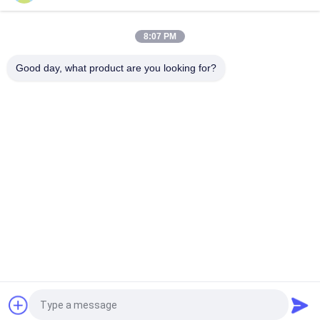
10T20M Knuckle Boom Lift Crane
8:07 PM
5T15M नकल बूम ऑफशोर क्रेन
Good day, what product are you looking for?
लोकप्रिय श्रेणियां
सभी
क्रेन ग्रैब बकेट
यांत्रिक पकड़ो बाल्टी
सीपी पकड़ो बाल्टी
हाइड्रोलिक पकड़ो बाल्टी
वायरलेस रिमोट कंट्रोल 
समुद्री क्रेन
पकड़ो
अपतटीय पेडस्टल क्रेन
जहाज डेक क्रेन
एक बोली का अनुरोध