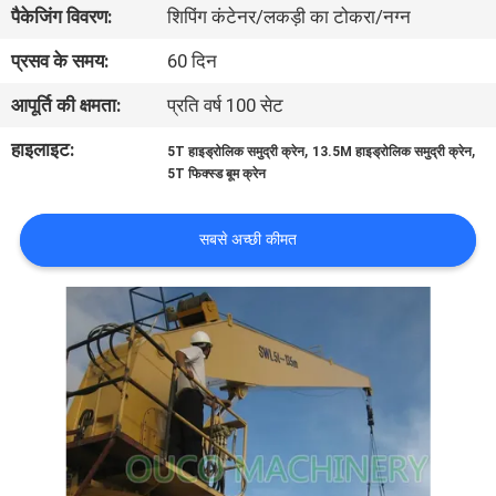
पैकेजिंग विवरण:
शिपिंग कंटेनर/लकड़ी का टोकरा/नग्न
में
प्रसव के समय:
60 दिन
कारखाने
आपूर्ति की क्षमता:
प्रति वर्ष 100 सेट
का
हाइलाइट:
,
,
5T हाइड्रोलिक समुद्री क्रेन
13.5M हाइड्रोलिक समुद्री क्रेन
दौरा
5T फिक्स्ड बूम क्रेन
गुणवत्ता
सबसे अच्छी कीमत
नियंत्रण
समाचार
मामले