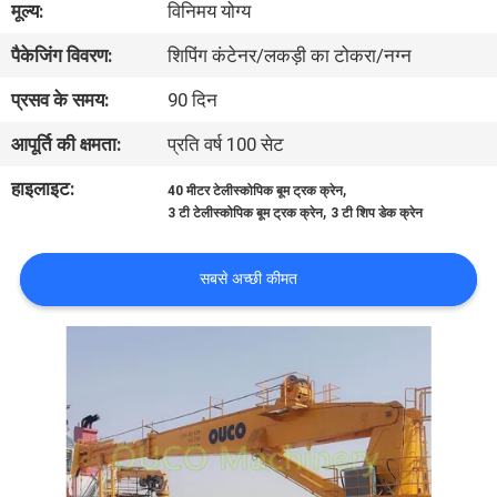
मूल्य:
विनिमय योग्य
में
पैकेजिंग विवरण:
शिपिंग कंटेनर/लकड़ी का टोकरा/नग्न
कारखाने
प्रसव के समय:
90 दिन
का
आपूर्ति की क्षमता:
प्रति वर्ष 100 सेट
दौरा
हाइलाइट:
,
40 मीटर टेलीस्कोपिक बूम ट्रक क्रेन
,
3 टी टेलीस्कोपिक बूम ट्रक क्रेन
3 टी शिप डेक क्रेन
गुणवत्ता
नियंत्रण
सबसे अच्छी कीमत
समाचार
मामले