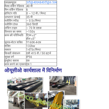
एसडब्ल्यूएल
3टी@40एम&40टी@6.5एम
मैक्स वर्किंग रेडियस
40 मी
मिन वर्किंग रेडियस
6
होस्टिंग गति
0 ~ 12 मी / मिनट
उत्थापन ऊंचाई
35 मी
स्लीविंग स्पीड
~ 0.5r/मिनट
स्लीविंग एंगल
360 डिग्री
लफिंग टाइम
~ 70 के दशक
विस्तार का समय
~150s
काम की परिस्थिति
ट्रिम ≤2°
हील ≤5°
चुनाव-मोटर शक्ति
Y160K-4-एच
शक्ति
132kw
रफ़्तार
1475r/मिनट
बिजली संसाधन
एसी 415 वी / 50 हर्ट्ज
सुरक्षा वर्ग
IP56
इंसुकेट क्लास
एफ
काम करने का प्रकार
एस 1
ओयूसीओ कार्यशाला में विनिर्माण