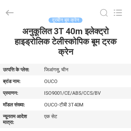
OUCO
INTERNATIONAL
GROUP
CO.,
LTD.
दूरबीन बूम क्रेन
All
Rights
अनुकूलित 3T 40m इलेक्ट्रो
घर
Reserved.
हाइड्रोलिक टेलीस्कोपिक बूम ट्रक
उत्पाद
क्रेन
वीडियो
उत्पत्ति के प्लेस:
जिआंगसु, चीन
ब्रांड नाम:
OUCO
वी.आर.
प्रमाणन:
ISO9001/CE/ABS/CCS/BV
शो
मॉडल संख्या:
OUCO-टीबी 3T40M
हमारे
न्यूनतम आदेश
एक सेट
मात्रा:
बारे