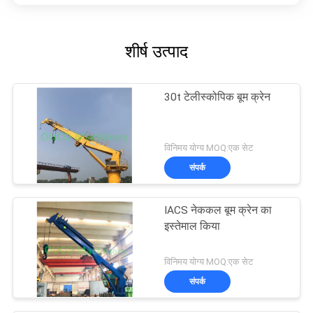
शीर्ष उत्पाद
30t टेलीस्कोपिक बूम क्रेन
विनिमय योग्य MOQ:एक सेट
संपर्क
IACS नेककल बूम क्रेन का
इस्तेमाल किया
विनिमय योग्य MOQ:एक सेट
संपर्क