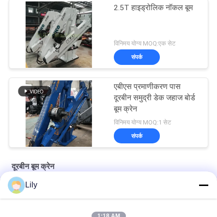
2.5T हाइड्रोलिक नॉकल बूम
विनिमय योग्य MOQ:एक सेट
संपर्क
एबीएस प्रमाणीकरण पास
दूरबीन समुद्री डेक जहाज बोर्ड
बूम क्रेन
विनिमय योग्य MOQ:1 सेट
संपर्क
दूरबीन बूम क्रेन
Lily
जहाज के लिए 10 टन इलेक्ट्रिक इंजन कक्ष क्रेन
12T10M हाइड्रोलिक टेलीस्कोपिक डॉक क्रेन
1:18 AM