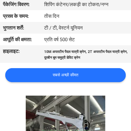
पैकेजिंग विवरण:
शिपिंग कंटेनर/लकड़ी का टोकरा/नग्न
में
प्रसव के समय:
तीस दिन
कारखाने
भुगतान शर्तें:
टी / टी, वेस्टर्न यूनियन
का
आपूर्ति की क्षमता:
प्रति वर्ष 500 सेट
दौरा
हाइलाइट:
,
,
10M अपतटीय पैदल यात्री क्रेन
2T अपतटीय पैदल यात्री क्रेन
दूरबीन बूम समुद्री डेविट क्रेन
गुणवत्ता
नियंत्रण
सबसे अच्छी कीमत
समाचार
मामले