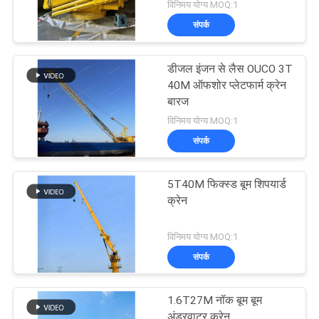
विनिमय योग्य MOQ:1
संपर्क
डीजल इंजन से लैस OUCO 3T
40M ऑफशोर प्लेटफार्म क्रेन
बारज
विनिमय योग्य MOQ:1
संपर्क
5T40M फिक्स्ड बूम शिपयार्ड
क्रेन
विनिमय योग्य MOQ:1
संपर्क
1.6T27M नॉक बूम बूम
अंडरवाटर क्रेन