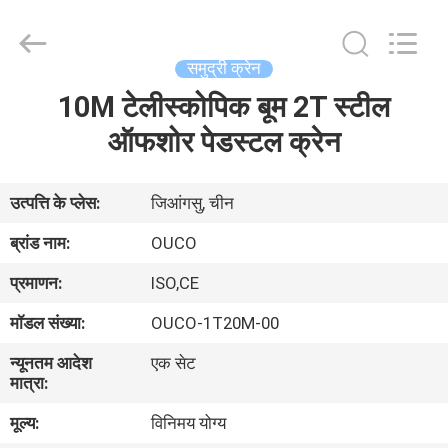
OUCO
INTERNATIONAL
GROUP
CO.,
LTD.
समुद्री क्रेन
All
Rights
10M टेलीस्कोपिक बूम 2T स्टील
घर
Reserved.
ऑफशोर पेडस्टल क्रेन
उत्पाद
उत्पत्ति के प्लेस:
जिआंगसु, चीन
वीडियो
ब्रांड नाम:
OUCO
प्रमाणन:
ISO,CE
वी.आर.
मॉडल संख्या:
OUCO-1T20M-00
शो
न्यूनतम आदेश
एक सेट
मात्रा:
हमारे
मूल्य:
विनिमय योग्य
बारे