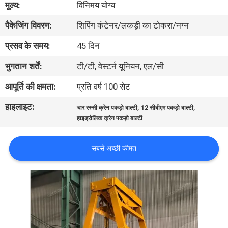
मूल्य:
विनिमय योग्य
में
पैकेजिंग विवरण:
शिपिंग कंटेनर/लकड़ी का टोकरा/नग्न
कारखाने
प्रसव के समय:
45 दिन
का
भुगतान शर्तें:
टी/टी, वेस्टर्न यूनियन, एल/सी
दौरा
आपूर्ति की क्षमता:
प्रति वर्ष 100 सेट
हाइलाइट:
,
,
चार रस्सी क्रेन पकड़ो बाल्टी
12 सीबीएम पकड़ो बाल्टी
गुणवत्ता
हाइड्रोलिक क्रेन पकड़ो बाल्टी
नियंत्रण
सबसे अच्छी कीमत
समाचार
मामले