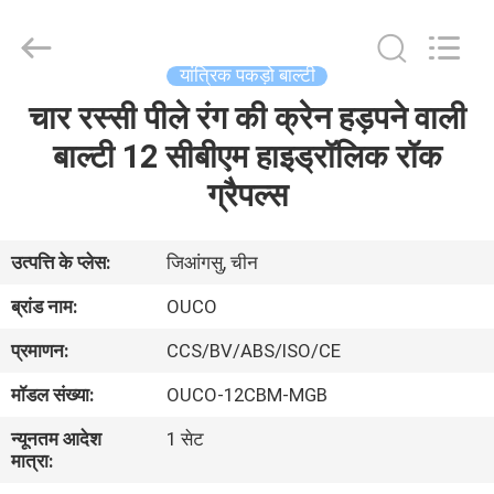
OUCO
INTERNATIONAL
GROUP
CO.,
LTD.
यांत्रिक पकड़ो बाल्टी
All
Rights
चार रस्सी पीले रंग की क्रेन हड़पने वाली
घर
Reserved.
बाल्टी 12 सीबीएम हाइड्रॉलिक रॉक
उत्पाद
ग्रैपल्स
वीडियो
उत्पत्ति के प्लेस:
जिआंगसु, चीन
ब्रांड नाम:
OUCO
वी.आर.
प्रमाणन:
CCS/BV/ABS/ISO/CE
शो
मॉडल संख्या:
OUCO-12CBM-MGB
हमारे
न्यूनतम आदेश
1 सेट
मात्रा:
बारे