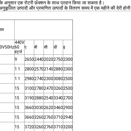
नुसार एक रोटरी फ़ंक्शन के साथ प्रदान किया जा सकता है।
ुकूलित उत्पादों और प्रमाणित उत्पादों के वितरण समय में एक महीने की देरी होन
ाम
440V
0V50Hz
60
ए
बी
सी
डी
इ
हर्ट्ज
1
9
2650
2440
2020
2750
2300
1 1
2800
2570
2140
2880
2300
1 1
2980
2740
2300
3080
2500
15
3100
2780
2470
3260
2500
15
3190
2880
2540
3340
2700
15
3660
3030
2620
3460
2900
15
3660
3260
2760
3710
2940
15
3720
3260
2760
3710
3200