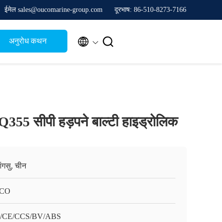
ईमेल sales@oucomarine-group.com
दूरभाष: 86-510-8273-7166


अनुरोध कथन
क Q355 सीपी हड़पने बाल्टी हाइड्रोलिक
ंगसु, चीन
CO
O/CE/CCS/BV/ABS