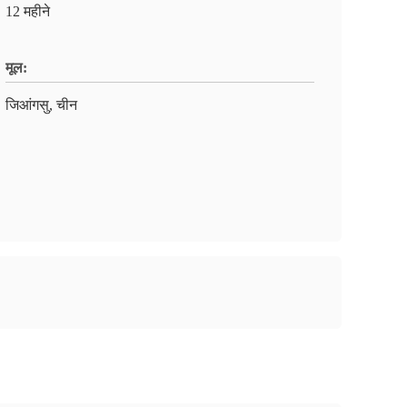
12 महीने
मूल:
जिआंगसु, चीन