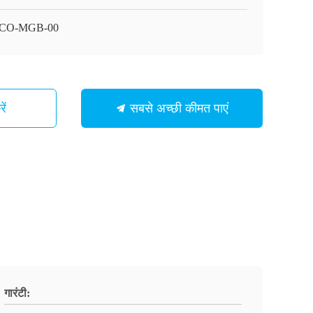
CO-MGB-00
ें
सबसे अच्छी कीमत पाएं
गारंटी: