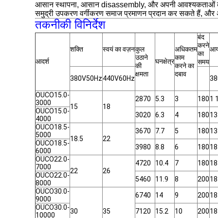
आसान स्थापना, आसान disassembly, और अपनी आवश्यकताओं के अ
समुद्री उपकरण वर्गीकरण समाज प्रमाणन प्रदान कर सकते हैं, और अन
तकनीकी विनिर्देश
बंद
करने
शक्ति
स्वयं का वज़न
कुल
अधिकतम
आय
का
उठाने
काम
आदर्श
घनक्षेत्र
समय
की
करने का
क्षमता
दबाव
380V50Hz
440V60Hz
38
OUCO15.0-
2870
5.3
3
180
1 
3000
15
18
OUCO15.0-
3020
6.3
4
180
13
4000
OUCO18.5-
3670
7.7
5
180
13
5000
18.5
22
OUCO18.5-
3980
8.8
6
180
18
6000
OUCO22.0-
4720
10.4
7
180
18
7000
22
26
OUCO22.0-
5460
11.9
8
200
18
8000
OUCO30.0-
6740
14
9
200
18
9000
OUCO30.0-
30
35
7120
15.2
10
200
18
10000