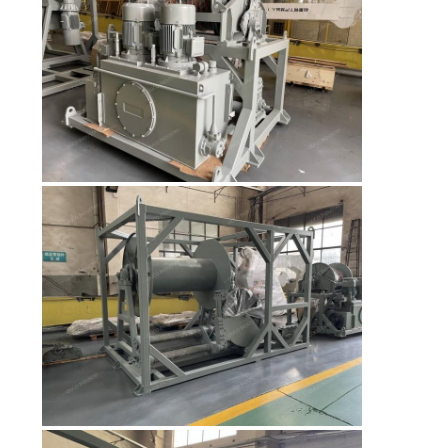
CONTACT
US
साइटमैप
गोपनीयता
नीति