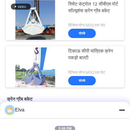
रिमोट कंट्रोल 12 सीबीएम पोर्ट
सॉल्यूशंस क्रेन ग्रैब बकेट
विनिमय योग्य MOQ:एक सेट
संपर्क
टिकाऊ सीपी यांत्रिक क्रेन
पकड़ो बाल्टी
विनिमय योग्य MOQ:एक सेट
संपर्क
क्रेन ग्रैब बकेट
Elva
8m³ वायरलेस रिमोट-नियंत्रित बल्क ग्रैब
OUCO 15m³ पोर्ट रिमोट कंट्रोल ग्रैब
3:46 PM