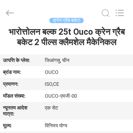
OUCO
INTERNATIONAL
GROUP
CO.,
LTD.
क्रेन ग्रैब बकेट
All
Rights
भारोत्तोलन बल्क 25t Ouco क्रेन ग्रैब
घर
Reserved.
बकेट 2 पील्स क्लैमशेल मैकेनिकल
उत्पाद
उत्पत्ति के प्लेस:
जिआंगसु, चीन
वीडियो
ब्रांड नाम:
OUCO
प्रमाणन:
ISO,CE
वी.आर.
मॉडल संख्या:
OUCO-एमजी-00
शो
न्यूनतम आदेश
एक सेट
मात्रा:
हमारे
मूल्य:
विनिमय योग्य
बारे