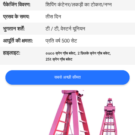
पैकेजिंग विवरण:
शिपिंग कंटेनर/लकड़ी का टोकरा/नग्न
में
प्रसव के समय:
तीस दिन
कारखाने
भुगतान शर्तें:
टी / टी, वेस्टर्न यूनियन
का
आपूर्ति की क्षमता:
प्रति वर्ष 500 सेट
दौरा
हाइलाइट:
,
,
ouco क्रेन ग्रैब बकेट
2 छिलके क्रेन ग्रैब बकेट
25t क्रेन ग्रैब बकेट
गुणवत्ता
नियंत्रण
सबसे अच्छी कीमत
समाचार
मामले